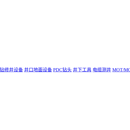
钻修井设备
井口地面设备
PDC钻头
井下工具
电缆测井
MOT/M